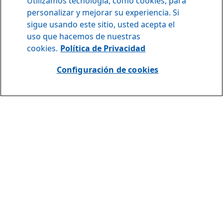
Utilizamos tecnología, como cookies, para
personalizar y mejorar su experiencia. Si
sigue usando este sitio, usted acepta el
uso que hacemos de nuestras
cookies.
Política de Privacidad
Configuración de cookies
DISFRUTAR
En Mistolin® queremos invitarte a
que
disfrutes al máximo el
tiempo que pasas en tu hogar,
combinando una experiencia de
fragancias únicas
con la
tranquilidad de tener tus espacios
limpios para ti y tu familia.