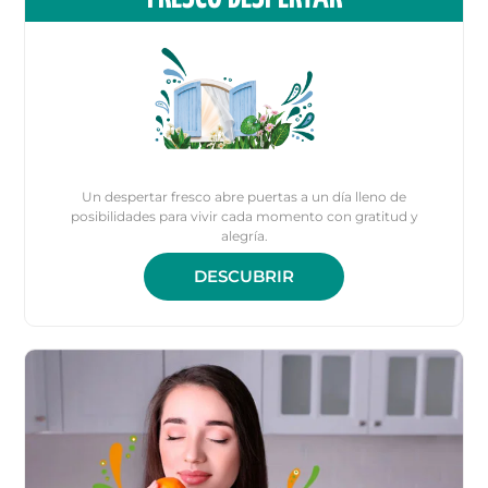
Un despertar fresco abre puertas a un día lleno de
posibilidades para vivir cada momento con gratitud y
alegría.
DESCUBRIR