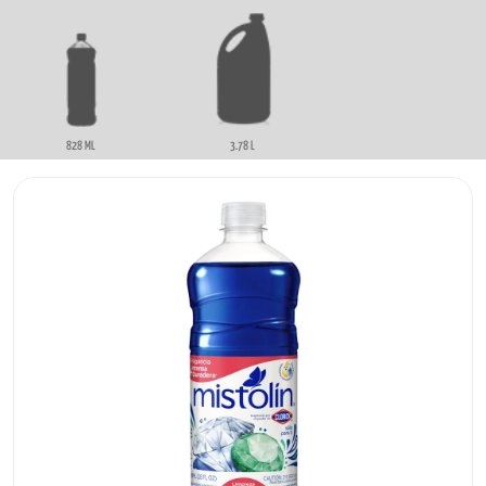
828 ML
3.78 L