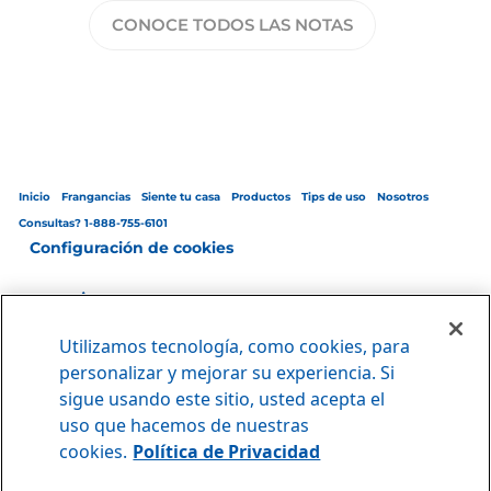
CONOCE TODOS LAS NOTAS
Inicio
Frangancias
Siente tu casa
Productos
Tips de uso
Nosotros
Consultas? 1-888-755-6101
Configuración de cookies
Utilizamos tecnología, como cookies, para
Reglamento General
|
Política de privacidad
|
Términos y condiciones de
personalizar y mejorar su experiencia. Si
uso
sigue usando este sitio, usted acepta el
© Copyright 2025 The Clorox Company, Inc.
uso que hacemos de nuestras
cookies.
Política de Privacidad
PUERTO RICO