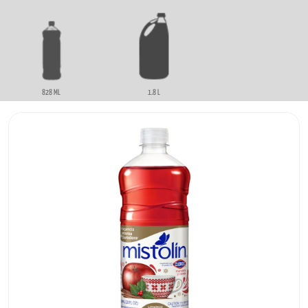
828 ML
1.8 L