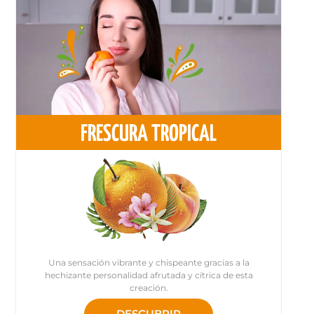
FRESCURA TROPICAL
Una sensación vibrante y chispeante gracias a la
hechizante personalidad afrutada y cítrica de esta
creación.
DESCUBRIR