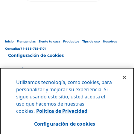
Inicio
Frangancias
Siente tu casa
Productos
Tips de uso
Nosotros
Consultas? 1-888-755-6101
Configuración de cookies
Utilizamos tecnología, como cookies, para
Reglamento General
|
Política de privacidad
|
Términos y condiciones de
personalizar y mejorar su experiencia. Si
uso
sigue usando este sitio, usted acepta el
© Copyright 2025 The Clorox Company, Inc.
uso que hacemos de nuestras
cookies.
Política de Privacidad
PUERTO RICO
Configuración de cookies